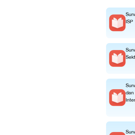
Sur
ISP
Surv
Sekt
Surv
dan
Inte
Sur