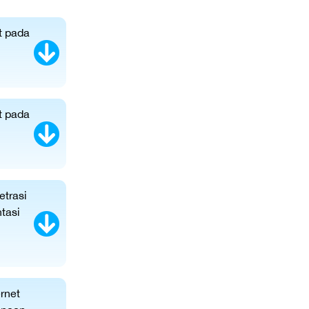
t pada
t pada
etrasi
tasi
ernet